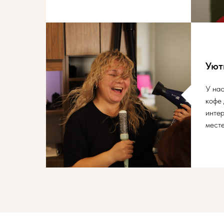
Уют
У нас
кофе 
инте
мест