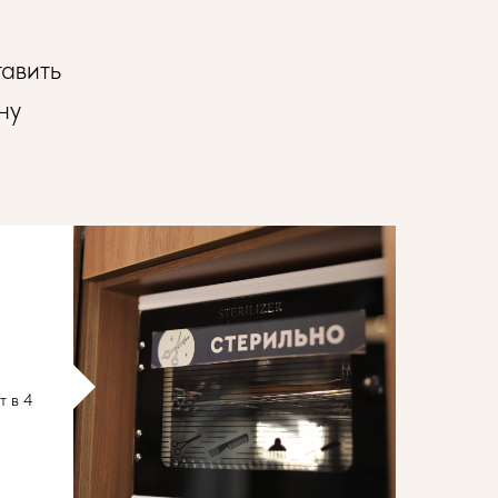
тавить
ну
т в 4