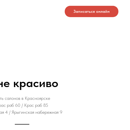
Записаться онлайн
е красиво
ть салонов в Красноярске
рас раб 60 / Крас раб 85
ая 4 / Ярыгинская набережная 9